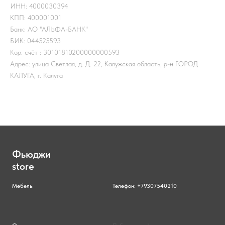
ИНН: 4000030394
КПП: 400001001
Банк: АО "АЛЬФА-БАНК"
БИК: 044525593
Кор. счёт : 30101810200000000593
Адрес: улица Светлая, д. Д. 22, Калужская область, р-н ГОРОД
КАЛУГА, г. Калуга
Фьюджи
store
Мебель
Телефон: +79307540210