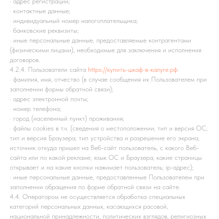
· адрес регистрации;
· контактные данные;
· индивидуальный номер налогоплательщика;
· банковские реквизиты;
· иные персональные данные, предоставляемые контрагентами
(физическими лицами), необходимые для заключения и исполнения
договоров.
4.2.4. Пользователи сайта
https://купить-шкаф-в-калуге.рф
:
· фамилия, имя, отчество (в случае сообщения их Пользователем при
заполнении формы обратной связи);
· адрес электронной почты;
· номер телефона;
· город (населенный пункт) проживания;
· файлы cookies в т.ч. (сведения о местоположении; тип и версия ОС;
тип и версия Браузера; тип устройства и разрешение его экрана;
источник откуда пришел на Веб-сайт пользователь, с какого Веб-
сайта или по какой рекламе; язык ОС и Браузера; какие страницы
открывает и на какие кнопки нажимает пользователь; ip-адрес);
· иные персональные данные, предоставленные Пользователем при
заполнении обращения по форме обратной связи на сайте.
4.4. Оператором не осуществляется обработка специальных
категорий персональных данных, касающихся расовой,
национальной принадлежности, политических взглядов, религиозных