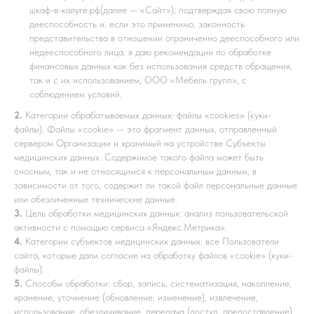
шкаф-в-калуге.рф
(далее — «Сайт»), подтверждая свою полную
дееспособность и, если это применимо, законность
представительства в отношении ограниченно дееспособного или
недееспособного лица, я даю рекомендации по обработке
финансовых данных как без использования средств обращения,
так и с их использованием, ООО «Мебель групп», с
соблюдением условий.
2.
Категории обрабатываемых данных: файлы «cookies» (куки-
файлы). Файлы «cookie» — это фрагмент данных, отправленный
сервером Организации и хранимый на устройстве Субъекты
медицинских данных. Содержимое такого файла может быть
сносным, так и не относящимся к персональным данным, в
зависимости от того, содержит ли такой файл персональные данные
или обезличенные технические данные.
3.
Цель обработки медицинских данных: анализ пользовательской
активности с помощью сервиса «Яндекс.Метрика».
4.
Категории субъектов медицинских данных: все Пользователи
сайта, которые дали согласие на обработку файлов «cookie» (куки-
файлы).
5.
Способы обработки: сбор, запись, систематизация, накопление,
хранение, уточнение (обновление, изменение), извлечение,
использование, обезличивание, передача (доступ, предоставление),