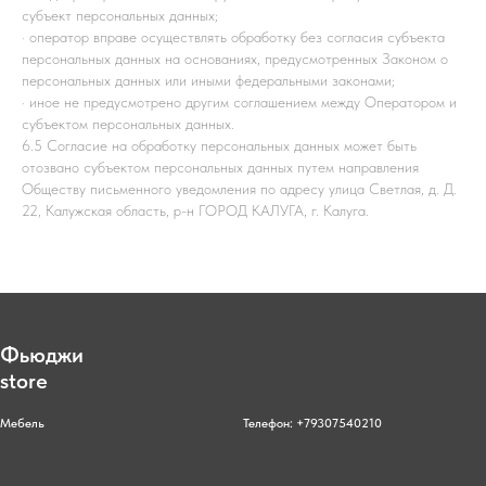
субъект персональных данных;
· оператор вправе осуществлять обработку без согласия субъекта
персональных данных на основаниях, предусмотренных Законом о
персональных данных или иными федеральными законами;
· иное не предусмотрено другим соглашением между Оператором и
субъектом персональных данных.
6.5 Согласие на обработку персональных данных может быть
отозвано субъектом персональных данных путем направления
Обществу письменного уведомления по адресу улица Светлая, д. Д.
22, Калужская область, р-н ГОРОД КАЛУГА, г. Калуга.
Фьюджи
store
Мебель
Телефон: +79307540210